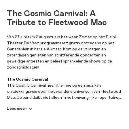
The Cosmic Carnival: A
Tribute to Fleetwood Mac
Van 27 juni t/m 2 augustus is het weer Zomer op het Plein!
Theater De Vest programmeert gratis optredens op het
Canadaplein in hartje Alkmaar. Kom op de vrijdagen en
zaterdagen genieten van schitterende concerten en
geweldige artiesten en beleef sprankelende shows op de
zondagmiddagen!
The Cosmic Carnival
The Cosmic Carnival neemt je mee op een muzikale
ontdekkingsreis door het wondere universum van Fleetwood
Mac. De band duikt niet alleen in het omvangrijke repertoire,
dat veel verder reikt dan hits als 'Dreams' en 'Go Your Own
Way', maar gaat daarnaast op zoek naar het intrigerende
verhaal achter de muziek. De spanningen, de liefde en het
mysterie. Op eigen wijze maar geheel in de geest van het
origineel brengt The Cosmic Carnival het kleurrijke oeuvre