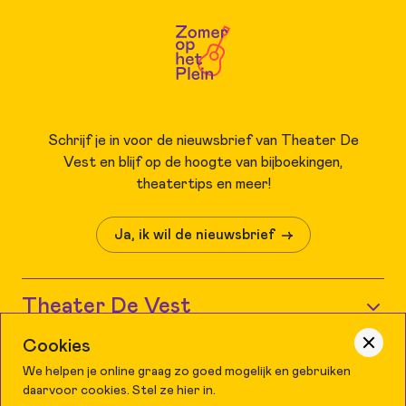
Schrijf je in voor de nieuwsbrief van Theater De
Vest en blijf op de hoogte van bijboekingen,
theatertips en meer!
Ja, ik wil de nieuwsbrief
Theater De Vest
Cookies
Wie zijn wij?
Grote Kerk Alkmaar
We helpen je online graag zo goed mogelijk en gebruiken
Agenda
daarvoor cookies. Stel ze hier in.
Je bezoek