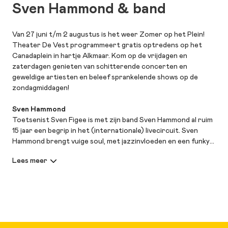
Sven Hammond & band
Van 27 juni t/m 2 augustus is het weer Zomer op het Plein!
Theater De Vest programmeert gratis optredens op het
Canadaplein in hartje Alkmaar. Kom op de vrijdagen en
zaterdagen genieten van schitterende concerten en
geweldige artiesten en beleef sprankelende shows op de
zondagmiddagen!
Sven Hammond
Toetsenist Sven Figee is met zijn band Sven Hammond al ruim
15 jaar een begrip in het (internationale) livecircuit. Sven
Hammond brengt vuige soul, met jazzinvloeden en een funky
groove. Deze eclectische band, bestaande uit enkele van de
beste muzikanten van Nederland, mixt rauwe energie en
vloeiende melodieën, met de hammondorgelsound van Sven
zelf als constante factor.
Bekijk hier het volledige programma van Zomer op het Plein