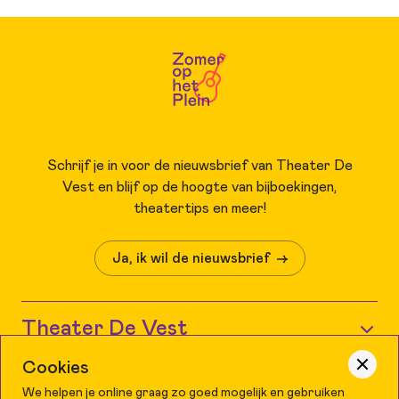
het 40-jarig jubileum is de film in 4K gerestaureerd en in 2024
opnieuw uitgebracht.
Gratis kaarten en koptelefoons
Je kunt maximaal 5 gratis kaartjes bestellen. De koptelefoons
kunnen vanaf een uur voor aanvang afgehaald worden bij de
receptie van Theater De Vest.
Bekijk hier het volledige programma van Zomer op het Plein
Schrijf je in voor de nieuwsbrief van Theater De
Vest en blijf op de hoogte van bijboekingen,
theatertips en meer!
Ja, ik wil de nieuwsbrief
Theater De Vest
Cookies
Wie zijn wij?
Grote Kerk Alkmaar
We helpen je online graag zo goed mogelijk en gebruiken