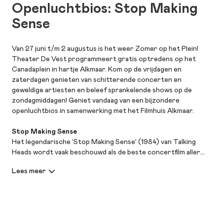
Openluchtbios: Stop Making
Sense
Van 27 juni t/m 2 augustus is het weer Zomer op het Plein!
Theater De Vest programmeert gratis optredens op het
Canadaplein in hartje Alkmaar. Kom op de vrijdagen en
zaterdagen genieten van schitterende concerten en
geweldige artiesten en beleef sprankelende shows op de
zondagmiddagen! Geniet vandaag van een bijzondere
openluchtbios in samenwerking met het Filmhuis Alkmaar.
Stop Making Sense
Het legendarische ‘Stop Making Sense’ (1984) van Talking
Heads wordt vaak beschouwd als de beste concertfilm aller
tijden. Met iconische nummers als Psycho Killer, Once in a
Lifetime, Burning Down the House en This Must Be the Place
ontvouwt zich een energieke en strak gechoreografeerde
show die nog altijd grensverleggend aanvoelt. Het beroemde
“grote pak” van frontman David Byrne groeide uit tot een van
de meest herkenbare beelden uit de popcultuur. Ter ere van