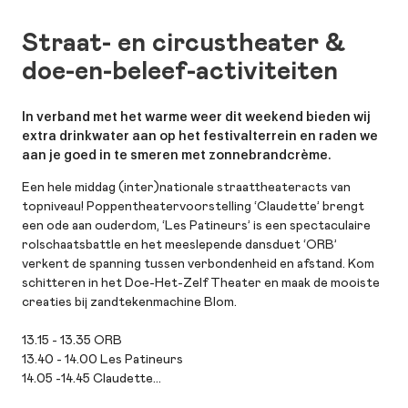
Straat- en circustheater &
doe-en-beleef-activiteiten
In verband met het warme weer dit weekend bieden wij
extra drinkwater aan op het festivalterrein en raden we
aan je goed in te smeren met zonnebrandcrème.
Een hele middag (inter)nationale straattheateracts van
topniveau! Poppentheatervoorstelling ‘Claudette’ brengt
een ode aan ouderdom, ‘Les Patineurs’ is een spectaculaire
rolschaatsbattle en het meeslepende dansduet ‘ORB’
verkent de spanning tussen verbondenheid en afstand. Kom
schitteren in het Doe-Het-Zelf Theater en maak de mooiste
creaties bij zandtekenmachine Blom.
13.15 - 13.35 ORB
13.40 - 14.00 Les Patineurs
14.05 -14.45 Claudette
15.10 - 15.30 ORB