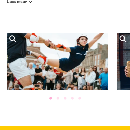
15.35 - 15.55 Les Patineurs
13.00 - 17.00 BLOM
13.00 - 17.00 Doe-Het-Zelf Theater
Maleta Company & Cie. Balancetoi – Claudette
Claudette is een eerbetoon aan ouderdom — een viering van
rimpels vol wijsheid en ervaring. Met een combinatie van
jongleren en poppenspel vertelt de voorstelling het verhaal
van een oude dame die zich verzet tegen haar eenzaamheid.
Het volgt de tedere band tussen een kleinkind en een
dromerige oma, die zich weer levendig wil voelen.
15Feet6 – Les Patineurs
Les Patineurs voeren een strijd op het scherpst van de
snede! Met de hulp van het publiek brengen ze een
spectaculaire battle op rolschaatsen. Émile Waldteufel
voorziet het geheel van muziek.
Vanhulle Dance Theatre – ORB
ORB is een mythologisch dansduet dat de kosmos in vuur en